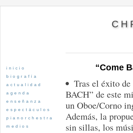
CH
“Come B
inicio
biografía
Tras el éxito d
actualidad
BACH” de este mi
agenda
enseñanza
un Oboe/Corno ing
espectáculos
Además, la propues
pianorchestra
sin sillas, los mús
medios