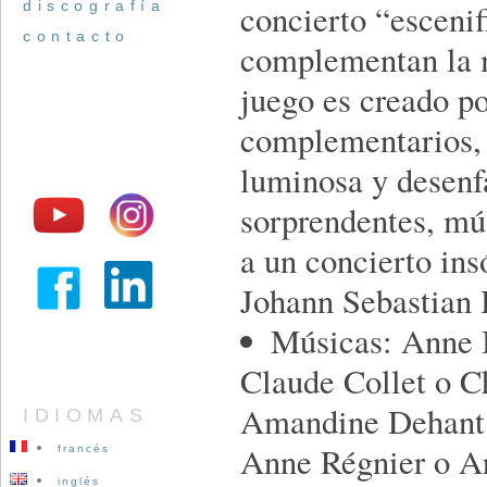
discografía
concierto “esceni
contacto
complementan la m
juego es creado po
complementarios, 
luminosa y desenf
sorprendentes, mús
a un concierto ins
Johann Sebastian
Músicas: Anne 
Claude Collet o Ch
Amandine Dehant 
IDIOMAS
Anne Régnier o Ar
francés
inglés