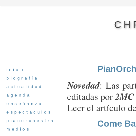
CH
PianOrch
inicio
biografía
Novedad
: Las par
actualidad
2MC 
editadas por
agenda
enseñanza
Leer el artículo d
espectáculos
pianorchestra
Come Ba
medios