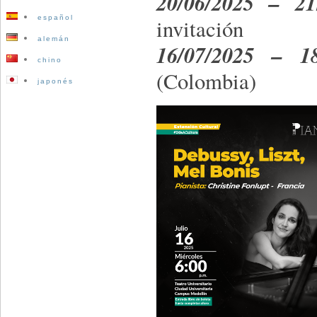
20/06/2025 – 2
español
invitación
alemán
16/07/2025 – 1
chino
(Colombia)
japonés