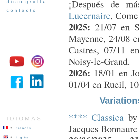
¡Después de más
discografía
contacto
Lucernaire
, Come 
2025:
21/07 en Sa
Mayenne, 24/08 en
Castres, 07/11 e
Noisy-le-Grand.
2026:
18/01 en Jo
01/04 en Rueil, 10
Variatio
**** Classica
by 
IDIOMAS
Jacques Bonnaure
francés
inglés