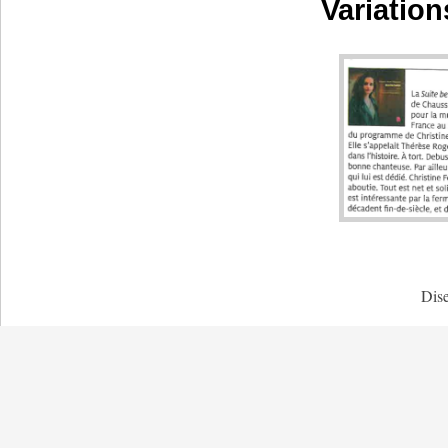
Variatio
Dise