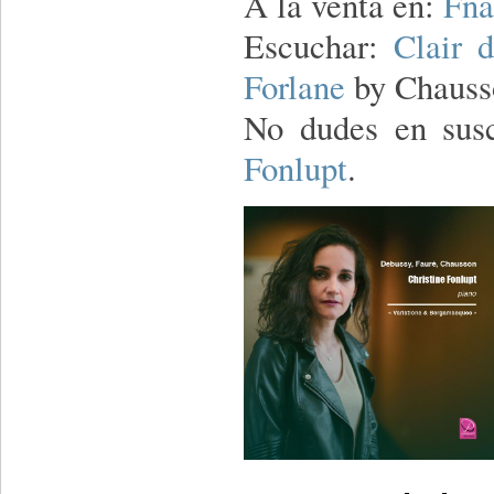
A la venta en:
Fna
Escuchar:
Clair 
Forlane
by Chauss
No dudes en susc
Fonlupt
.