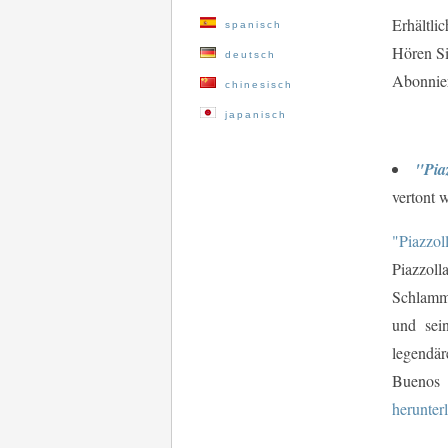
Erhältlic
spanisch
Hören S
deutsch
Abonnier
chinesisch
japanisch
"Piaz
vertont 
"Piazzol
Piazzoll
Schlamm 
und sei
legendä
Buenos 
herunter