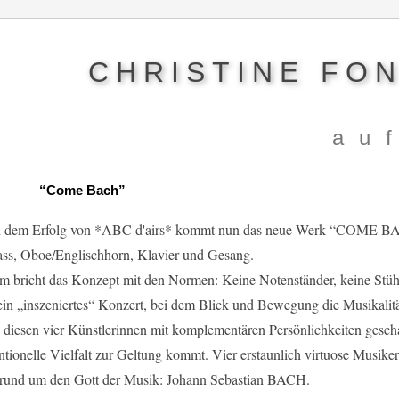
CHRISTINE FO
au
“Come Bach”
 dem Erfolg von *ABC d'airs* kommt nun das neue Werk “COME BACH
ss, Oboe/Englischhorn, Klavier und Gesang.
 bricht das Konzept mit den Normen: Keine Notenständer, keine Stühle
 ein „inszeniertes“ Konzert, bei dem Blick und Bewegung die Musikalit
 diesen vier Künstlerinnen mit komplementären Persönlichkeiten geschaf
tionelle Vielfalt zur Geltung kommt. Vier erstaunlich virtuose Musiker
rund um den Gott der Musik: Johann Sebastian BACH.