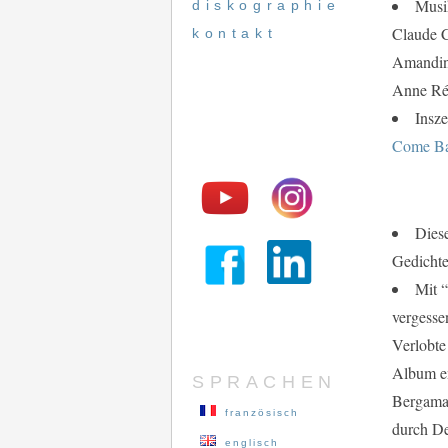
Musi
diskographie
Claude C
kontakt
Amandin
Anne Rég
Insz
Come Ba
Dies
Gedichte 
Mit “
vergesse
Verlobte
Album en
SPRACHEN
Bergama
französisch
durch De
englisch