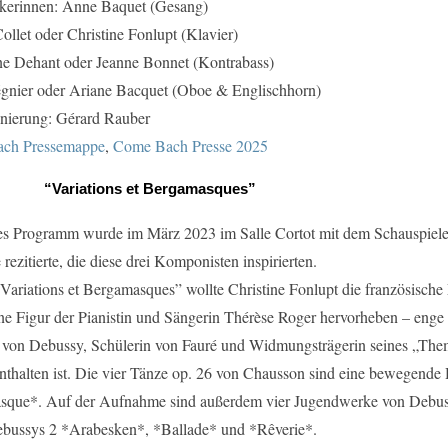
kerinnen: Anne Baquet (Gesang)
ollet oder Christine Fonlupt (Klavier)
e Dehant oder Jeanne Bonnet (Kontrabass)
nier oder Ariane Bacquet (Oboe & Englischhorn)
enierung: Gérard Rauber
ch Pressemappe
,
Come Bach Presse 2025
“Variations et Bergamasques”
es Programm wurde im März 2023 im Salle Cortot mit dem Schauspiel
rezitierte, die diese drei Komponisten inspirierten.
Variations et Bergamasques” wollte Christine Fonlupt die französische
ne Figur der Pianistin und Sängerin Thérèse Roger hervorheben – eng
 von Debussy, Schülerin von Fauré und Widmungsträgerin seines „Them
thalten ist. Die vier Tänze op. 26 von Chausson sind eine bewegende
sque*. Auf der Aufnahme sind außerdem vier Jugendwerke von Debus
bussys 2 *Arabesken*, *Ballade* und *Rêverie*.