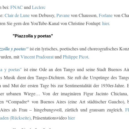
h bei:
FNAC
und
Leclerc
ie:
Clair de Lune
von Debussy,
Pavane
von Chausson,
Forlane
von Cha
en Sie gern den YouTube-Kanal von Christine Fonlupt:
hier
.
"Piazzolla y poetas"
zolla y poetas"
ist ein lyrisches, poetisches und choreografisches Konz
wurden, mit
Vincent Pradourat
und
Philippe Picot
.
la y poetas"
ist eine Ode an den Tango und seine Stadt Buenos Air
as Musik dient den Tango-Dichtern. Sie ruft die Ursprünge des Tan
und Mut der ersten Tage bis zur Sentimentalität der 1930er-Jahre. E
ner urbanen Wiege… Von der imaginären Figur Jacinto Chiclana,
ren *Compadre* von Buenos Aires (eine Art städtischer Gaucho), b
Aires als Frau – hingebungsvoll, zärtlich und grausam zugleich.
F
laden (Rückseite)
, Präsentationsvideo
hier